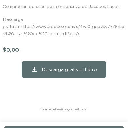
Compilación de citas de la enseñanza de Jacques Lacan.
Descarga
gratuita: https://www.dropbox.com/s/4wi0fgopvsv7778/La
s%20citas%20de%20Lacan.pdf?dl=0
$
0,00
Descarga gratis el Libro
juanmanuel.martinez@hotmail.com.ar