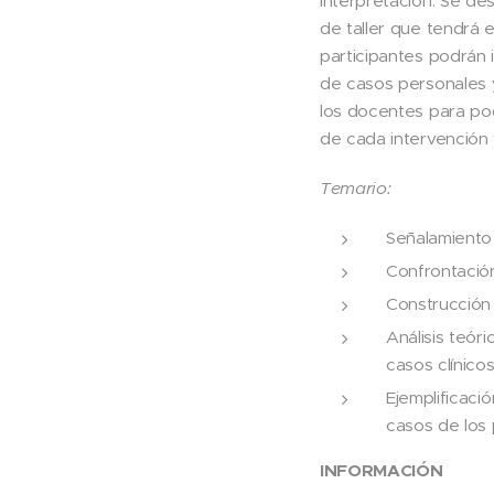
interpretación. Se d
de taller que tendrá e
participantes podrán 
de casos personales 
los docentes para po
de cada intervención 
Temario:
Señalamiento
Confrontación
Construcción 
Análisis teór
casos clínico
Ejemplificaci
casos de los 
INFORMACIÓN