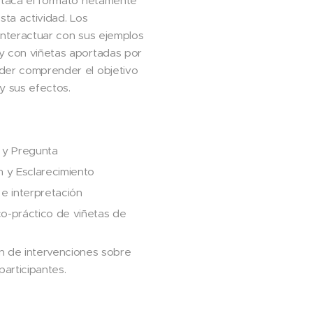
estaca el formato netamente
sta actividad. Los
interactuar con sus ejemplos
y con viñetas aportadas por
der comprender el objetivo
y sus efectos.
 y Pregunta
 y Esclarecimiento
e interpretación
ico-práctico de viñetas de
s
ón de intervenciones sobre
participantes.