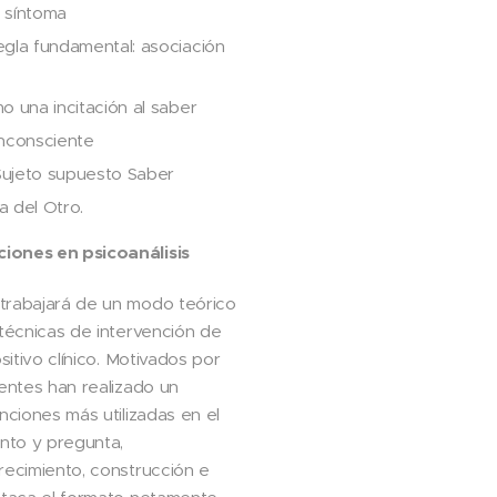
l síntoma
regla fundamental: asociación
mo una incitación al saber
 inconsciente
Sujeto supuesto Saber
a del Otro.
iones en psicoanálisis
trabajará de un modo teórico
 técnicas de intervención de
sitivo clínico. Motivados por
centes han realizado un
nciones más utilizadas en el
ento y pregunta,
recimiento, construcción e