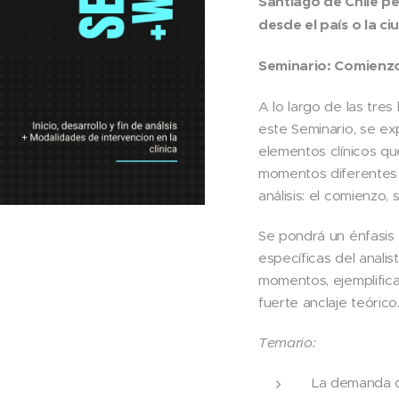
Santiago de Chile p
desde el país o la c
Seminario: Comienzo,
A lo largo de las tres
este Seminario, se ex
elementos clínicos qu
momentos diferentes 
análisis: el comienzo, s
Se pondrá un énfasis 
específicas del anali
momentos, ejemplifica
fuerte anclaje teórico
Temario:
La demanda d