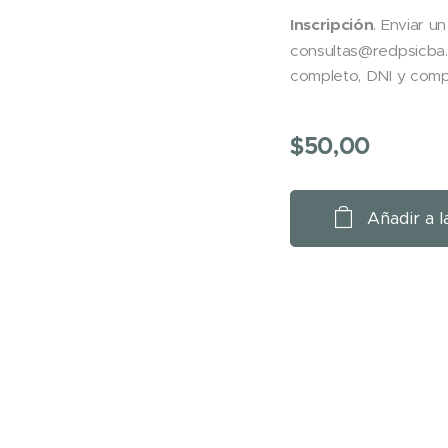
Inscripción
. Enviar u
consultas@redpsicba.
completo, DNI y com
$
50,00
Añadir a l