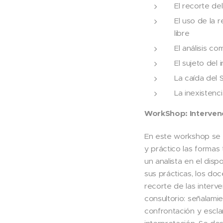
El recorte de
El uso de la 
libre
El análisis co
El sujeto del
La caída del 
La inexistenci
WorkShop: Intervenc
En este workshop se 
y práctico las formas
un analista en el dispo
sus prácticas, los do
recorte de las interve
consultorio: señalami
confrontación y escla